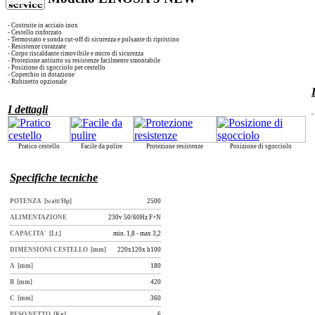
- Costruite in acciaio inox
- Cestello rinforzato
- Termostato e sonda cut-off di sicurezza e pulsante di ripristino
- Resistenze corazzate
- Corpo riscaldante rimovibile e micro di sicurezza
- Protezione antiurto su resistenze facilmente smontabile
- Posizione di sgocciolo per cestello
- Coperchio in dotazione
- Rubinetto opzionale
I dettagli
Pratico cestello
Facile da pulire
Protezione resistenze
Posizione di sgocciolo
Specifiche tecniche
POTENZA [watt/Hp]
2500
ALIMENTAZIONE
230v 50/60Hz F+N
CAPACITA' [Lt.]
min. 1,8 - max 3,2
DIMENSIONI CESTELLO [mm]
220x120x h100
A [mm]
180
B [mm]
420
C [mm]
360
PESO NETTO [Kg]
6