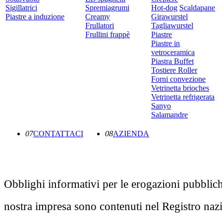
Sigillatrici
Spremiagrumi
Hot-dog
Scaldapane
Piastre a induzione
Creamy
Girawurstel
Frullatori
Tagliawurstel
Frullini frappè
Piastre
Piastre in
vetroceramica
Piastra Buffet
Tostiere Roller
Forni convezione
Vetrinetta brioches
Vetrinetta refrigerata
Sanyo
Salamandre
07
CONTATTACI
08
AZIENDA
Obblighi informativi per le erogazioni pubbliche:
nostra impresa sono contenuti nel Registro nazion