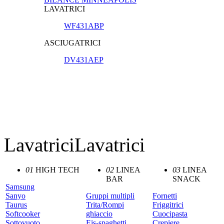
LAVATRICI
WF431ABP
ASCIUGATRICI
DV431AEP
Ital-service srl - tutto il sito in u
LavatriciLavatrici
01
HIGH TECH
02
LINEA
03
LINEA
BAR
SNACK
Samsung
Sanyo
Gruppi multipli
Fornetti
Taurus
Trita/Rompi
Friggitrici
Softcooker
ghiaccio
Cuocipasta
Sottovuoto
Eis-spaghetti
Crepiere