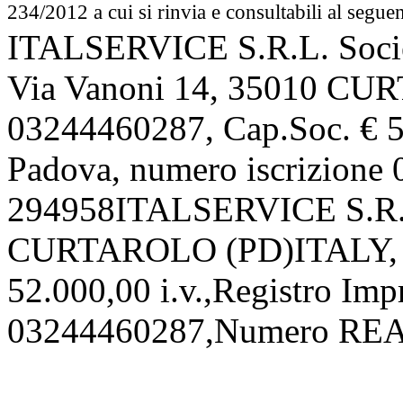
234/2012 a cui si rinvia e consultabili al segue
ITALSERVICE S.R.L. Societ
Via Vanoni 14, 35010 CU
03244460287, Cap.Soc. € 52
Padova, numero iscrizion
294958ITALSERVICE S.R.L.
CURTAROLO (PD)ITALY, P.
52.000,00 i.v.,Registro Imp
03244460287,Numero REA