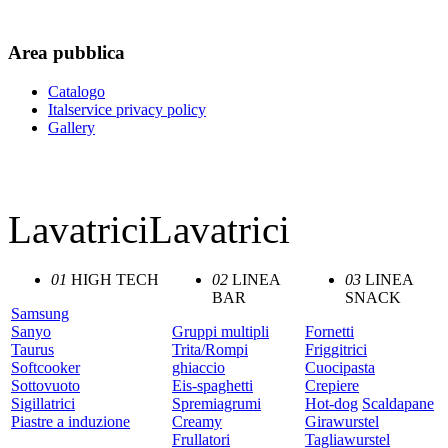
Area
pubblica
Catalogo
Italservice privacy policy
Gallery
Ital-service srl - tutto il sito in u
LavatriciLavatrici
01
HIGH TECH
02
LINEA
03
LINEA
BAR
SNACK
Samsung
Sanyo
Gruppi multipli
Fornetti
Taurus
Trita/Rompi
Friggitrici
Softcooker
ghiaccio
Cuocipasta
Sottovuoto
Eis-spaghetti
Crepiere
Sigillatrici
Spremiagrumi
Hot-dog
Scaldapane
Piastre a induzione
Creamy
Girawurstel
Frullatori
Tagliawurstel