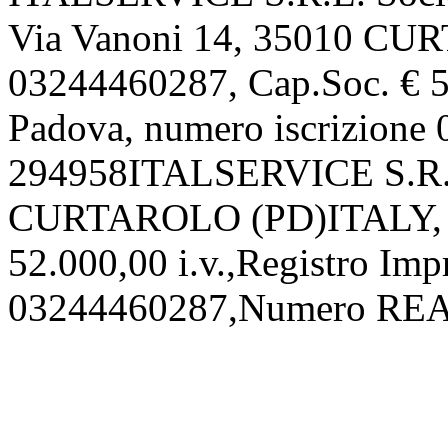
Via Vanoni 14, 35010 CU
03244460287, Cap.Soc. € 52
Padova, numero iscrizion
294958ITALSERVICE S.R.L.
CURTAROLO (PD)ITALY, P.
52.000,00 i.v.,Registro Imp
03244460287,Numero REA