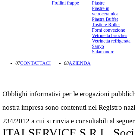
Frullini frappè
Piastre
Piastre in
vetroceramica
Piastra Buffet
Tostiere Roller
Forni convezione
Vetrinetta brioches
Vetrinetta refrigerata
Sanyo
Salamandre
07
CONTATTACI
08
AZIENDA
Obblighi informativi per le erogazioni pubbliche:
nostra impresa sono contenuti nel Registro nazion
234/2012 a cui si rinvia e consultabili al segue
ITALSERVICE S.R.L. Societ