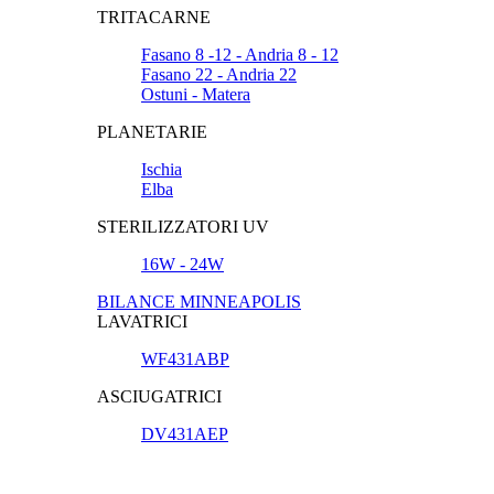
TRITACARNE
Fasano 8 -12 - Andria 8 - 12
Fasano 22 - Andria 22
Ostuni - Matera
PLANETARIE
Ischia
Elba
STERILIZZATORI UV
16W - 24W
BILANCE MINNEAPOLIS
LAVATRICI
WF431ABP
ASCIUGATRICI
DV431AEP