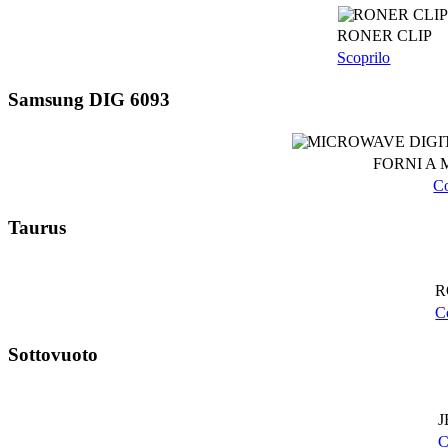
RONER CLIP
Scoprilo
Samsung
DIG 6093
FORNI A 
Co
Taurus
R
C
Sottovuoto
J
C